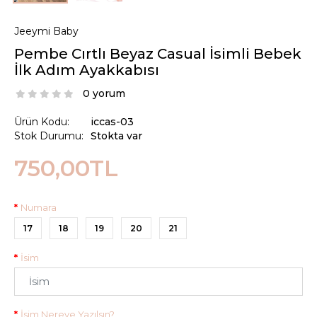
Jeeymi Baby
Pembe Cırtlı Beyaz Casual İsimli Bebek
İlk Adım Ayakkabısı
0 yorum
Ürün Kodu:
iccas-03
Stok Durumu:
Stokta var
750,00TL
Numara
17
18
19
20
21
İsim
İsim Nereye Yazılsın?