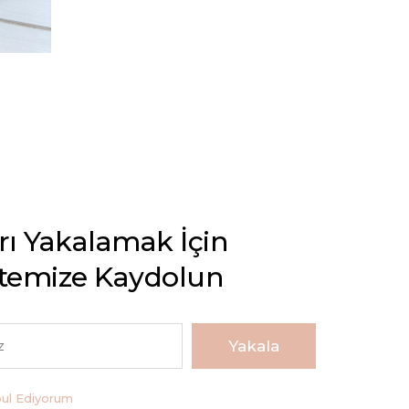
arı Yakalamak İçin
stemize Kaydolun
Yakala
bul Ediyorum