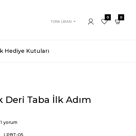
0
0
TÜRK LIRASI
 Hediye Kutuları
 Deri Taba İlk Adım
1 yorum
LPBT-05