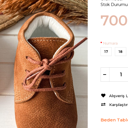
Stok Durumu
700
Numara
17
18
Alışveriş 
Karşılaştı
Beden Tabl