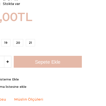
:
Stokta var
,00TL
19
20
21
Listeme Ekle
rma listesine ekle
osu
Müslin Ölçüleri