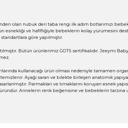
erinden olan nubuk deri taba rengi ilk adım botlarımızı bebek
ün esnekliği ve hafifliğiyle bebeklerin kolay yürümesini deste
standartlara göre yapılmıştır.
retilmiştir. Bütün ürünlerimiz GOTS sertifikalıdır. Jeeymi B
rmez.
nlarında kullanacağı ürün olması nedeniyle tamamen organ
e temizlenir. Ayağı saran ve bilekte birleşen anatomik yapıya
tasarlanmıştır. Parmakları ve tırnaklarını koruyan esnek yapı
ründür. Annelerin renk beğenisine ve bebeklerin tarzına u