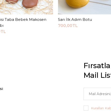
risi Taba Bebek Makosen
Sepete Ekle
Sarı İlk Adım Botu
Sepete Ekle
bı
700,00TL
0TL
Fırsatl
Mail Li
si
Kuralları Ka