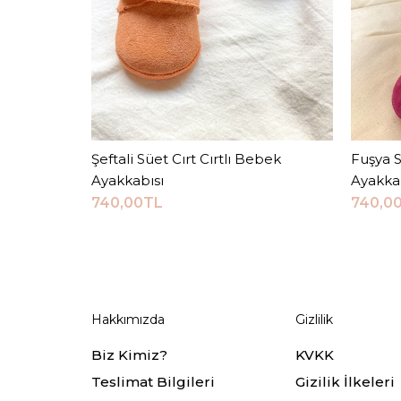
Şeftali Süet Cırt Cırtlı Bebek
Sepete Ekle
Fuşya S
Ayakkabısı
Ayakka
740,00TL
740,0
Hakkımızda
Gizlilik
Biz Kimiz?
KVKK
Teslimat Bilgileri
Gizilik İlkeleri