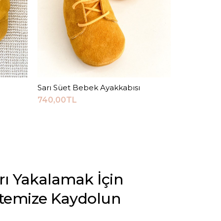
Sarı Süet Bebek Ayakkabısı
Sepete Ekle
Renkli Taş
Ayakkabısı
740,00TL
670,00TL
arı Yakalamak İçin
stemize Kaydolun