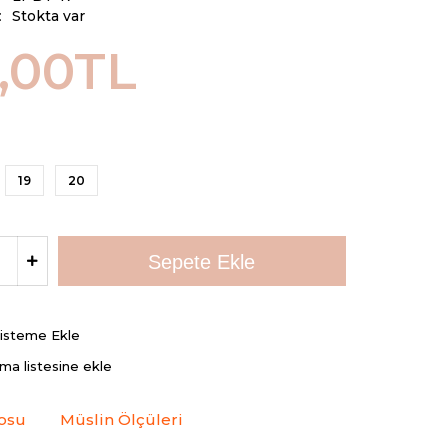
:
Stokta var
,00TL
19
20
Listeme Ekle
rma listesine ekle
osu
Müslin Ölçüleri