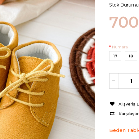
Stok Durumu
700
Numara
17
18
Alışveriş 
Karşılaştı
Beden Tabl