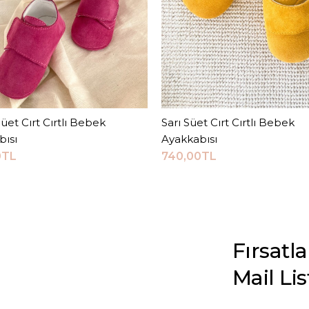
üet Cırt Cırtlı Bebek
Sepete Ekle
Sarı Süet Cırt Cırtlı Bebek
Sepete Ekle
bısı
Ayakkabısı
0TL
740,00TL
Fırsatl
Mail Li