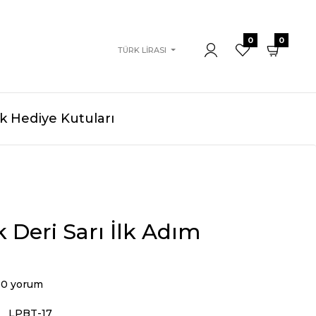
0
0
TÜRK LIRASI
 Hediye Kutuları
Deri Sarı İlk Adım
0 yorum
LPBT-17