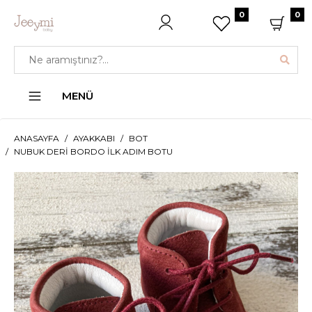
0
0
MENÜ
ANASAYFA
AYAKKABI
BOT
NUBUK DERI BORDO İLK ADIM BOTU