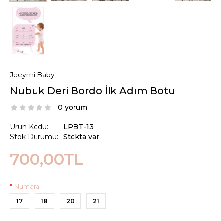
Jeeymi Baby
Nubuk Deri Bordo İlk Adım Botu
0 yorum
Ürün Kodu:
LPBT-13
Stok Durumu:
Stokta var
700,00TL
Numara
17
18
20
21