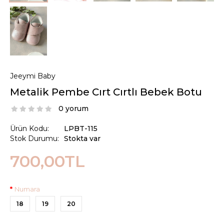
Jeeymi Baby
Metalik Pembe Cırt Cırtlı Bebek Botu
0 yorum
Ürün Kodu:
LPBT-115
Stok Durumu:
Stokta var
700,00TL
Numara
18
19
20