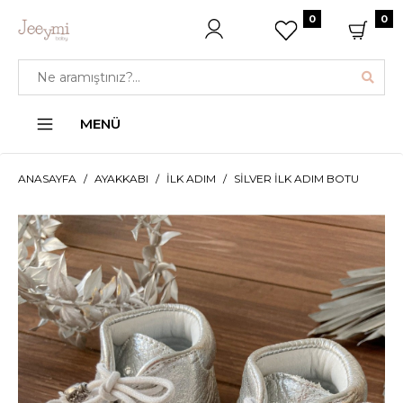
0
0
MENÜ
ANASAYFA
AYAKKABI
İLK ADIM
SILVER İLK ADIM BOTU