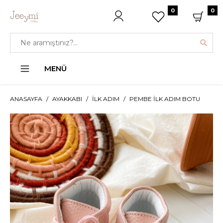
0
0
MENÜ
ANASAYFA
AYAKKABI
İLK ADIM
PEMBE İLK ADIM BOTU