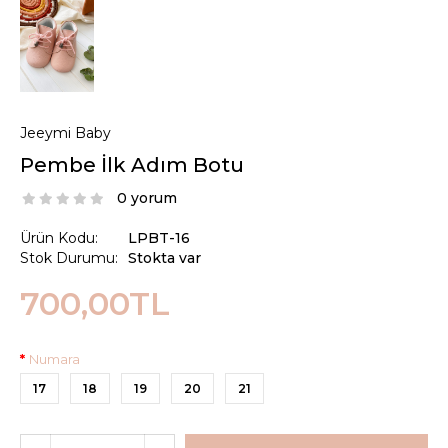
Jeeymi Baby
Pembe İlk Adım Botu
0 yorum
Ürün Kodu:
LPBT-16
Stok Durumu:
Stokta var
700,00TL
Numara
17
18
19
20
21