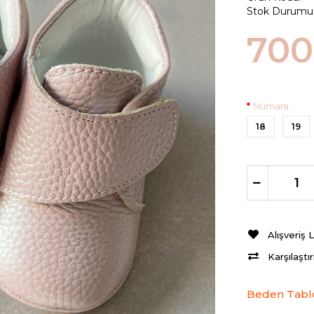
Stok Durumu
700
Numara
18
19
Alışveriş 
Karşılaştı
Beden Tabl