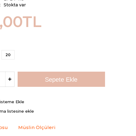
:
Stokta var
,00TL
20
Listeme Ekle
rma listesine ekle
osu
Müslin Ölçüleri