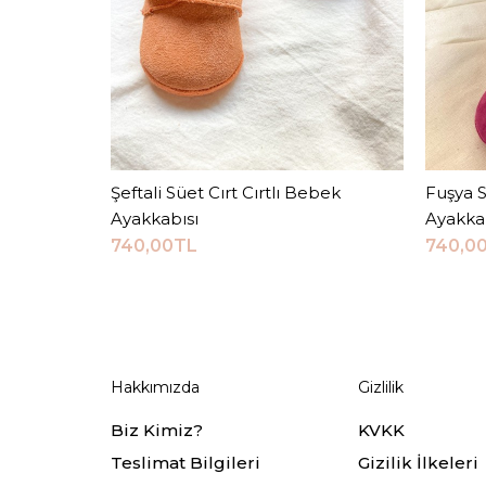
Şeftali Süet Cırt Cırtlı Bebek
Sepete Ekle
Fuşya S
Ayakkabısı
Ayakka
740,00TL
740,0
Hakkımızda
Gizlilik
Biz Kimiz?
KVKK
Teslimat Bilgileri
Gizilik İlkeleri