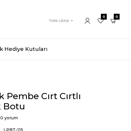
0
0
TÜRK LIRASI
 Hediye Kutuları
k Pembe Cırt Cırtlı
 Botu
0 yorum
LPBT-115