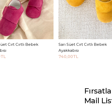
üet Cırt Cırtlı Bebek
Sepete Ekle
Sarı Süet Cırt Cırtlı Bebek
Sepete Ekle
bısı
Ayakkabısı
0TL
740,00TL
Fırsatl
Mail Li