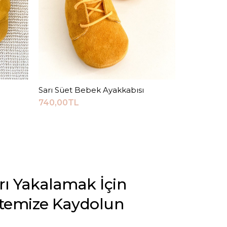
Sarı Süet Bebek Ayakkabısı
Sepete Ekle
740,00TL
arı Yakalamak İçin
stemize Kaydolun