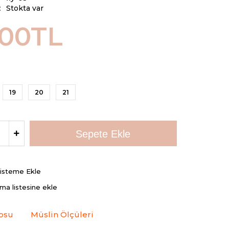
:
Stokta var
,00TL
19
20
21
Listeme Ekle
rma listesine ekle
osu
Müslin Ölçüleri