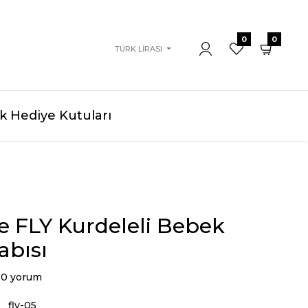
0
0
TÜRK LIRASI
 Hediye Kutuları
 FLY Kurdeleli Bebek
abısı
0 yorum
fly-05