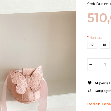
Stok Durumu
510
Numara
17
18
Alışveriş 
Karşılaştı
Beden Tabl