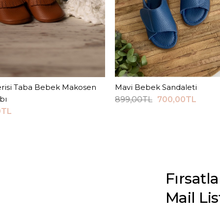
erisi Taba Bebek Makosen
Sepete Ekle
Mavi Bebek Sandaleti
Sepete Ekle
bı
899,00TL
700,00TL
0TL
Fırsatl
Mail Li