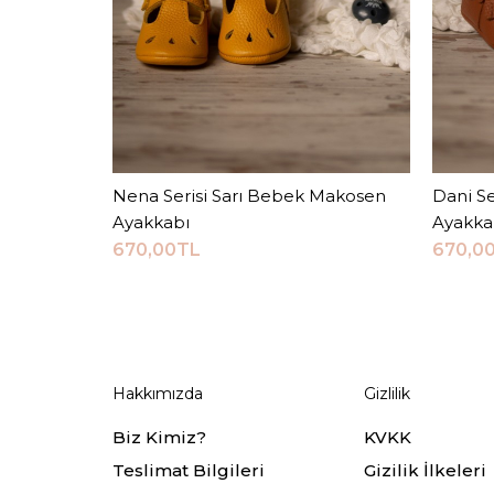
Nena Serisi Sarı Bebek Makosen
Sepete Ekle
Dani S
Ayakkabı
Ayakka
670,00TL
670,0
Hakkımızda
Gizlilik
Biz Kimiz?
KVKK
Teslimat Bilgileri
Gizilik İlkeleri