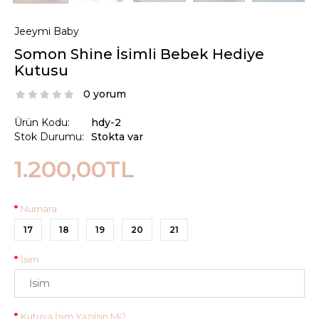
Jeeymi Baby
Somon Shine İsimli Bebek Hediye
Kutusu
0 yorum
Ürün Kodu:
hdy-2
Stok Durumu:
Stokta var
1.200,00TL
Numara
17
18
19
20
21
İsim
Kutuya İsim Yazılsın Mı?