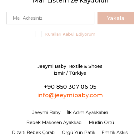
Mail Listemize Kaydolun
Yakala
Kuralları Kabul Ediyorum
Jeeymi Baby Textile & Shoes
İzmir / Türkiye
+90 850 307 06 05
info@jeeymibaby.com
Jeeymi Baby
İlk Adım Ayakkabısı
Bebek Makosen Ayakkabı
Müslin Örtü
Dizaltı Bebek Çorabı
Örgü Yün Patik
Emzik Askısı