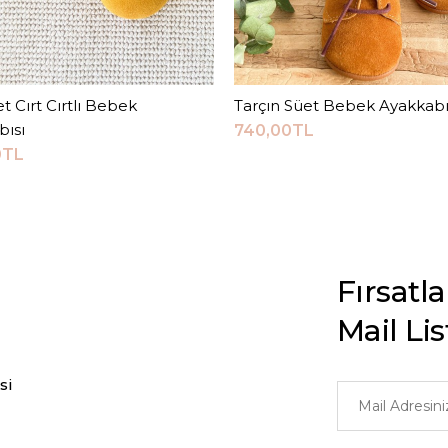
et Cırt Cırtlı Bebek
Sepete Ekle
Tarçın Süet Bebek Ayakkabı
Sepete Ekle
bısı
740,00TL
0TL
Fırsatl
Mail Li
si