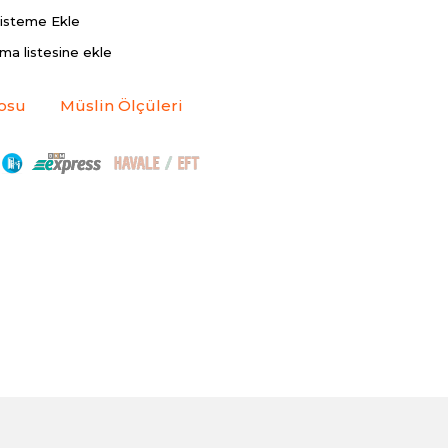
Listeme Ekle
rma listesine ekle
osu
Müslin Ölçüleri