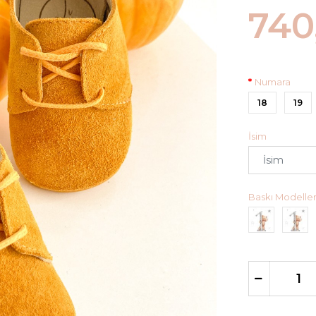
740
Numara
18
19
İsim
Baskı Modeller