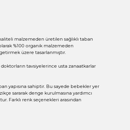
 kaliteli malzemeden üretilen sağlıklı taban
ımı olarak %100 organik malzemeden
 getirmek üzere tasarlanmıştır.
oktorların tavsiyelerince usta zanaatkarlar
aban yapısına sahiptir. Bu sayede bebekler yer
nazikçe sararak denge kurulmasına yardımcı
tur. Farklı renk seçenekleri arasından