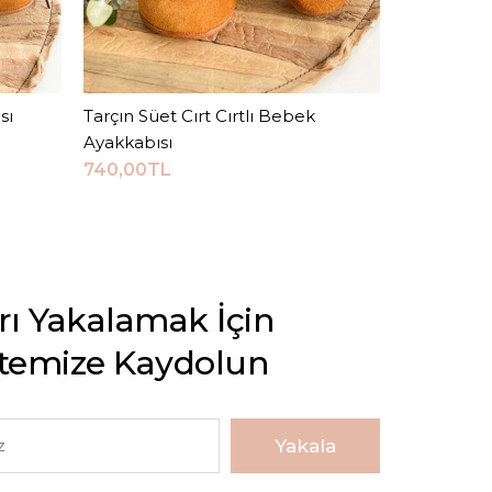
sı
Tarçın Süet Cırt Cırtlı Bebek
Sepete Ekle
Metalik Ye
Ayakkabısı
700,00TL
740,00TL
arı Yakalamak İçin
stemize Kaydolun
Yakala