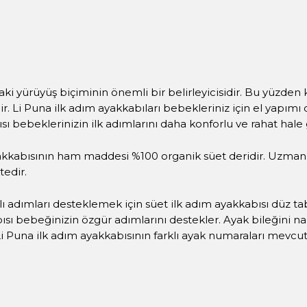
rdaki yürüyüş biçiminin önemli bir belirleyicisidir. Bu yüzden
idir. Li Puna ilk adım ayakkabıları bebekleriniz için el yap
ı bebeklerinizin ilk adımlarını daha konforlu ve rahat hale
akkabısının ham maddesi %100 organik süet deridir. Uzman d
edir.
lı adımları desteklemek için süet ilk adım ayakkabısı düz t
ısı bebeğinizin özgür adımlarını destekler. Ayak bileğini 
i Puna ilk adım ayakkabısının farklı ayak numaraları mevcut