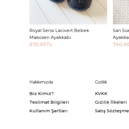
Royal Serisi Lacivert Bebek
Sepete Ekle
Sarı Sü
Makosen Ayakkabı
Ayakka
670,00TL
740,0
Hakkımızda
Gizlilik
Biz Kimiz?
KVKK
Teslimat Bilgileri
Gizilik İlkeleri
Kullanım Şartları
Satış Sözleşme