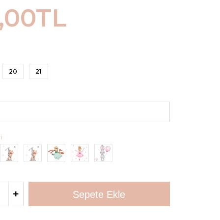
,00TL
20
21
i