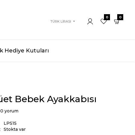
0
0
TÜRK LIRASI
 Hediye Kutuları
üet Bebek Ayakkabısı
0 yorum
LPS15
:
Stokta var