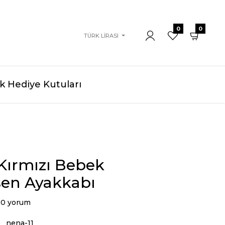
0
0
TÜRK LIRASI
 Hediye Kutuları
Kırmızı Bebek
en Ayakkabı
0 yorum
nena-11