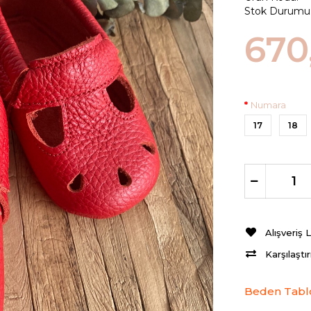
Stok Durumu
670
Numara
17
18
Alışveriş 
Karşılaştı
Beden Tabl