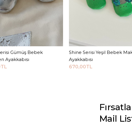
Serisi Gümüş Bebek
Sepete Ekle
Shine Serisi Yeşil Bebek M
Sepete Ekle
n Ayakkabısı
Ayakkabısı
0TL
670,00TL
Fırsatl
Mail Li