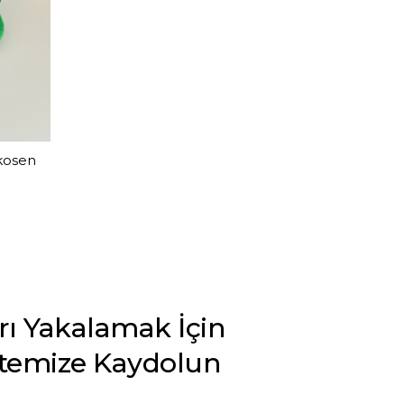
akosen
arı Yakalamak İçin
stemize Kaydolun