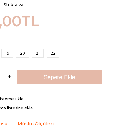
:
Stokta var
,00TL
19
20
21
22
Listeme Ekle
rma listesine ekle
osu
Müslin Ölçüleri