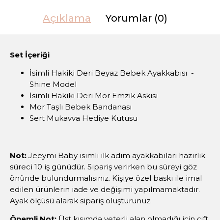
Açıklama
Yorumlar (0)
Set İçeriği
İsimli Hakiki Deri Beyaz Bebek Ayakkabısı -
Shine Model
İsimli Hakiki Deri Mor Emzik Askısı
Mor Taşlı Bebek Bandanası
Sert Mukavva Hediye Kutusu
Not:
Jeeymi Baby isimli ilk adım ayakkabıları hazırlık
süreci 10 iş günüdür. Sipariş verirken bu süreyi göz
önünde bulundurmalısınız. Kişiye özel baskı ile imal
edilen ürünlerin iade ve değişimi yapılmamaktadır.
Ayak ölçüsü alarak sipariş oluşturunuz.
Önemli Not:
Üst kısımda yeterli alan olmadığı için çift