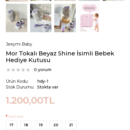
Jeeymi Baby
Mor Tokalı Beyaz Shine İsimli Bebek
Hediye Kutusu
0 yorum
Ürün Kodu:
hdy-1
Stok Durumu:
Stokta var
1.200,00TL
Numara
17
18
19
20
21