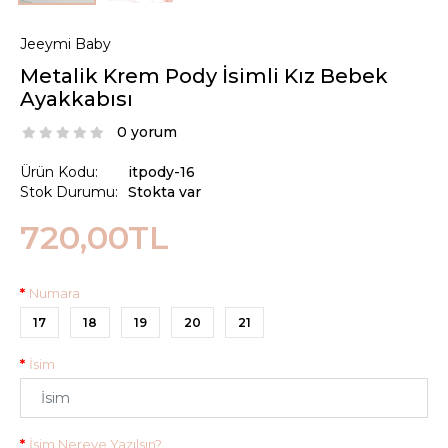
Jeeymi Baby
Metalik Krem Pody İsimli Kız Bebek
Ayakkabısı
0 yorum
Ürün Kodu:
itpody-16
Stok Durumu:
Stokta var
720,00TL
Numara
17
18
19
20
21
İsim
İsim Nereye Yazılsın?