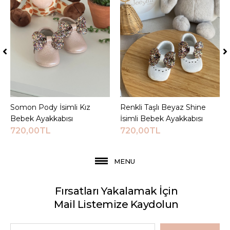
Somon Pody İsimli Kız
Sepete Ekle
Renkli Taşlı Beyaz Shine
Sepete Ekle
Bebek Ayakkabısı
İsimli Bebek Ayakkabısı
720,00TL
720,00TL
MENU
Fırsatları Yakalamak İçin
Mail Listemize Kaydolun