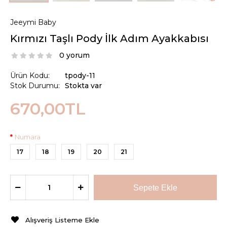
Jeeymi Baby
Kırmızı Taşlı Pody İlk Adım Ayakkabısı
0 yorum
Ürün Kodu:
tpody-11
Stok Durumu:
Stokta var
670,00TL
Numara
17
18
19
20
21
Alışveriş Listeme Ekle