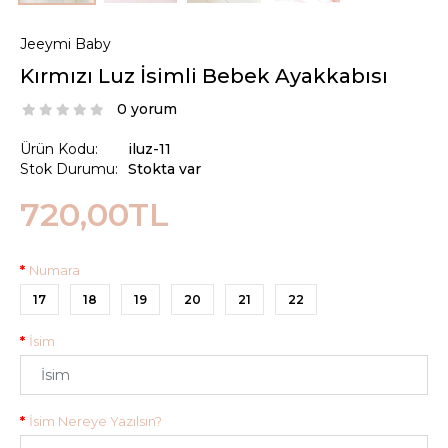
Jeeymi Baby
Kırmızı Luz İsimli Bebek Ayakkabısı
0 yorum
Ürün Kodu:
iluz-11
Stok Durumu:
Stokta var
720,00TL
Numara
17
18
19
20
21
22
İsim
İsim Nereye Yazılsın?