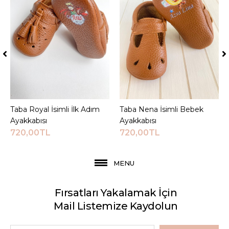
Taba Royal İsimli İlk Adım
Sepete Ekle
Taba Nena İsimli Bebek
Sepete Ekle
Ayakkabısı
Ayakkabısı
720,00TL
720,00TL
MENU
Fırsatları Yakalamak İçin
Mail Listemize Kaydolun