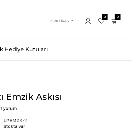
0
0
TÜRK LIRASI
 Hediye Kutuları
ı Emzik Askısı
1 yorum
LPEMZK-11
:
Stokta var