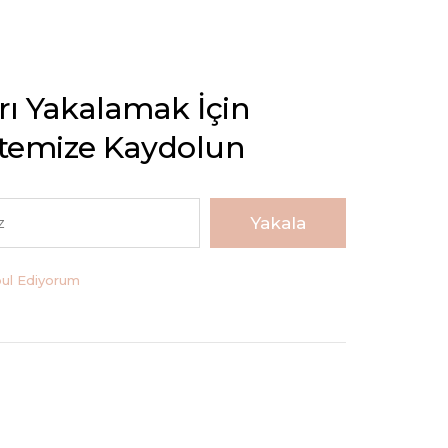
arı Yakalamak İçin
stemize Kaydolun
Yakala
bul Ediyorum