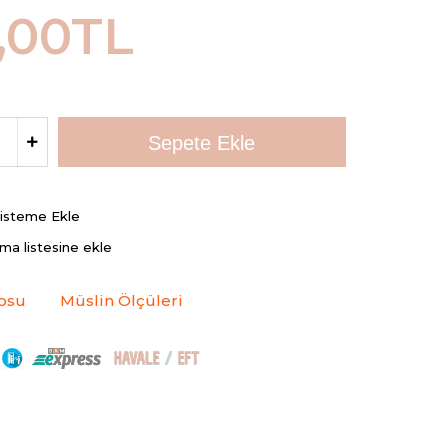
,00TL
Listeme Ekle
rma listesine ekle
osu
Müslin Ölçüleri