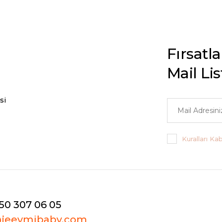
Fırsatl
Mail Li
si
Kuralları Ka
50 307 06 05
@jeeymibaby.com