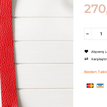
270
Alışveriş 
Karşılaştı
Beden Tabl