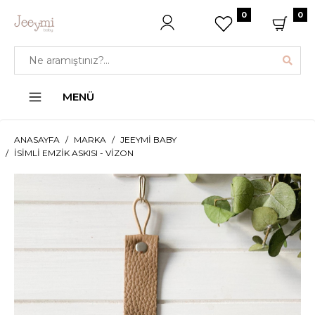
0
0
MENÜ
ANASAYFA
MARKA
JEEYMI BABY
İSIMLI EMZIK ASKISI - VIZON