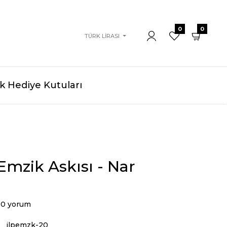
0
0
TÜRK LIRASI
 Hediye Kutuları
 Emzik Askısı - Nar
0 yorum
ilpemzk-20