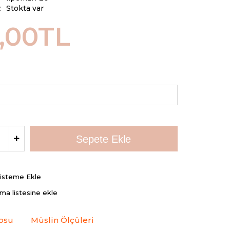
:
Stokta var
,00TL
Listeme Ekle
rma listesine ekle
osu
Müslin Ölçüleri