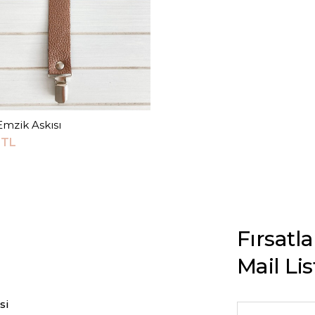
mzik Askısı
Sepete Ekle
0TL
Fırsatl
Mail Li
si