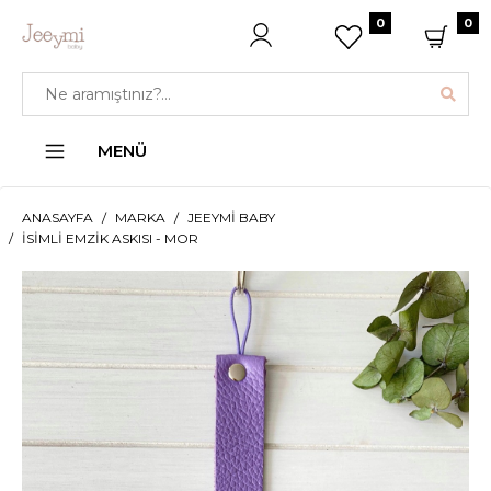
0
0
MENÜ
ANASAYFA
MARKA
JEEYMI BABY
İSIMLI EMZIK ASKISI - MOR