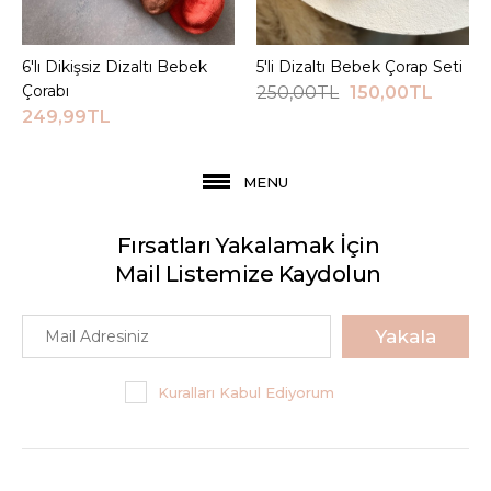
6'lı Dikişsiz Dizaltı Bebek
Sepete Ekle
5'li Dizaltı Bebek Çorap Seti
Sepete Ekle
Çorabı
250,00TL
150,00TL
249,99TL
MENU
Fırsatları Yakalamak İçin
Mail Listemize Kaydolun
Yakala
Kuralları Kabul Ediyorum