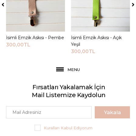
İsimli Emzik Askısı - Pembe
Sepete Ekle
İsimli Emzik Askısı - Açık
Sepete Ekle
Yeşil
300,00TL
300,00TL
MENU
Fırsatları Yakalamak İçin
Mail Listemize Kaydolun
Yakala
Kuralları Kabul Ediyorum