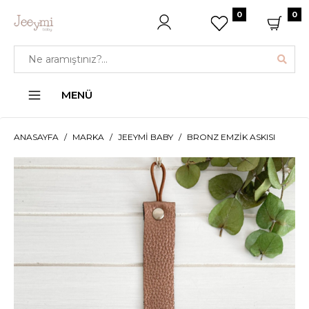
0
0
MENÜ
ANASAYFA
MARKA
JEEYMI BABY
BRONZ EMZIK ASKISI