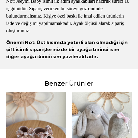
Not: Jeeymi Baby isimli ilk adım ayakkabıları hazırlık süreci 10
iş günüdür. Sipariş verirken bu süreyi göz önünde
bulundurmalısınız. Kişiye özel baskı ile imal edilen ürünlerin
iade ve değişimi yapılmamaktadır. Ayak ölçüsü alarak sipariş
oluşturunuz.
Önemli Not: Üst kısımda yeterli alan olmadığı için
çift isimli siparişlerinizde bir ayağa birinci isim
diğer ayağa ikinci isim yazılmaktadır.
Benzer Ürünler