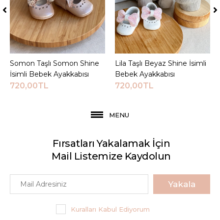
Somon Taşlı Somon Shine
Sepete Ekle
Lila Taşlı Beyaz Shine İsimli
Sepete Ekle
İsimli Bebek Ayakkabısı
Bebek Ayakkabısı
720,00TL
720,00TL
MENU
Fırsatları Yakalamak İçin
Mail Listemize Kaydolun
Yakala
Kuralları Kabul Ediyorum