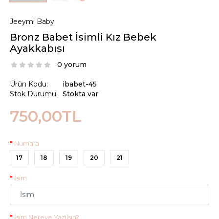
Jeeymi Baby
Bronz Babet İsimli Kız Bebek
Ayakkabısı
0 yorum
Ürün Kodu:
ibabet-45
Stok Durumu:
Stokta var
750,00TL
Numara
17
18
19
20
21
İsim
İsim Nereye Yazılsın?