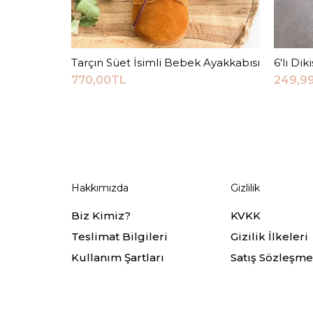
Tarçın Süet İsimli Bebek Ayakkabısı
Sepete Ekle
6'lı Di
770,00TL
249,9
Hakkımızda
Gizlilik
Biz Kimiz?
KVKK
Teslimat Bilgileri
Gizilik İlkeleri
Kullanım Şartları
Satış Sözleşme