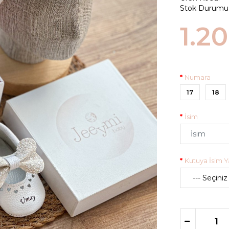
Stok Durumu
1.2
Numara
17
18
İsim
Kutuya İsim Ya