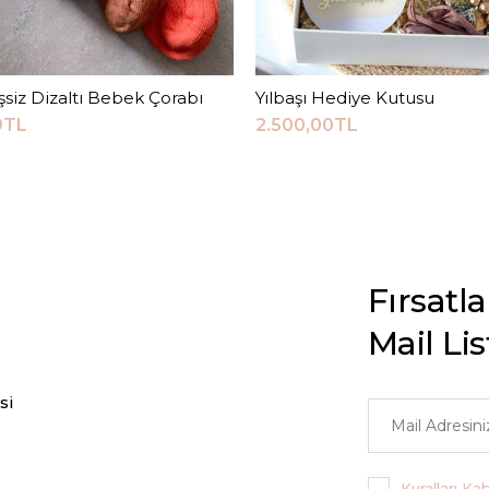
kişsiz Dizaltı Bebek Çorabı
Sepete Ekle
Yılbaşı Hediye Kutusu
Sepete Ekle
9TL
2.500,00TL
Fırsatl
Mail Li
si
Kuralları Ka