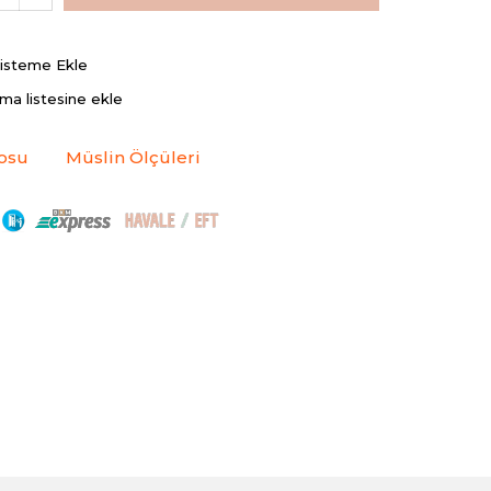
Listeme Ekle
rma listesine ekle
osu
Müslin Ölçüleri