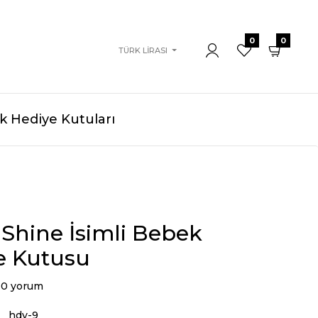
0
0
TÜRK LIRASI
 Hediye Kutuları
Shine İsimli Bebek
e Kutusu
0 yorum
hdy-9