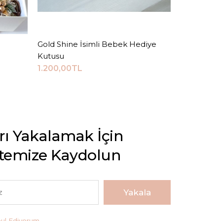
Gold Shine İsimli Bebek Hediye
Sepete Ekle
Beyaz Bon
Kutusu
Seti
1.200,00TL
2.000,00
arı Yakalamak İçin
stemize Kaydolun
Yakala
bul Ediyorum