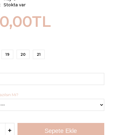
:
Stokta var
00,00TL
19
20
21
zılsın Mı?