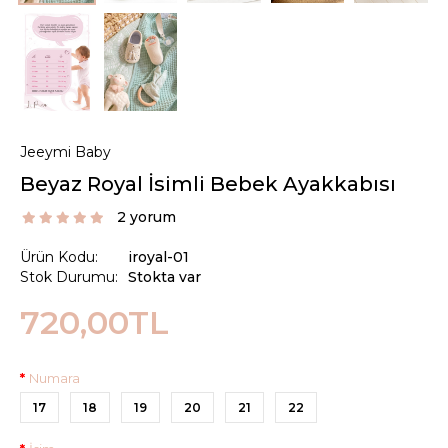
Jeeymi Baby
Beyaz Royal İsimli Bebek Ayakkabısı
2 yorum
Ürün Kodu:
iroyal-01
Stok Durumu:
Stokta var
720,00TL
Numara
17
18
19
20
21
22