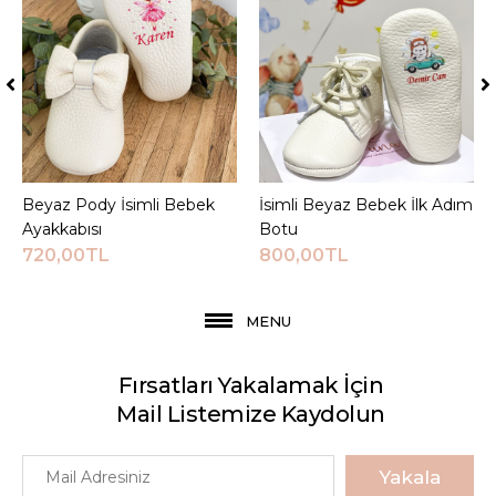
Beyaz Pody İsimli Bebek
Sepete Ekle
İsimli Beyaz Bebek İlk Adım
Sepete Ekle
Ayakkabısı
Botu
720,00TL
800,00TL
MENU
Fırsatları Yakalamak İçin
Mail Listemize Kaydolun
Yakala