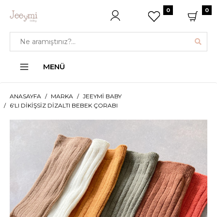
0
0
MENÜ
ANASAYFA
MARKA
JEEYMI BABY
6'LI DIKIŞSIZ DIZALTI BEBEK ÇORABI