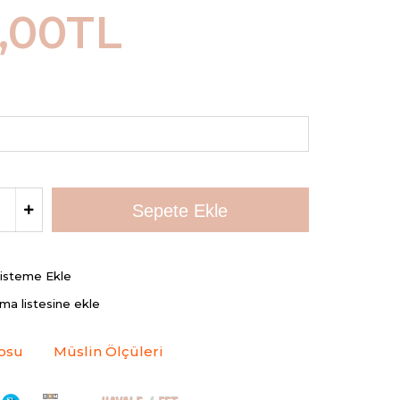
,00TL
Listeme Ekle
rma listesine ekle
osu
Müslin Ölçüleri