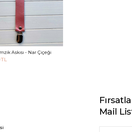
Emzik Askısı - Nar Çiçeği
Sepete Ekle
0TL
Fırsatl
Mail Li
si