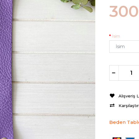
300
İsim
Alışveriş 
Karşılaştı
Beden Tabl