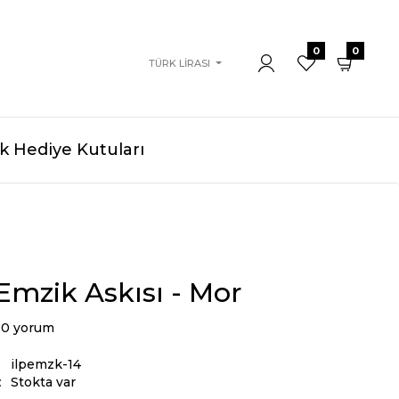
0
0
TÜRK LIRASI
 Hediye Kutuları
 Emzik Askısı - Mor
0 yorum
ilpemzk-14
:
Stokta var