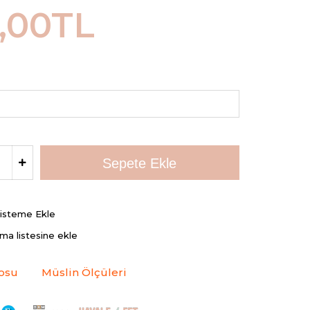
,00TL
Listeme Ekle
rma listesine ekle
osu
Müslin Ölçüleri