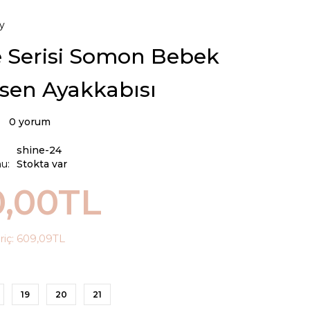
y
 Serisi Somon Bebek
sen Ayakkabısı
0 yorum
shine-24
u:
Stokta var
0,00TL
riç:
609,09TL
19
20
21