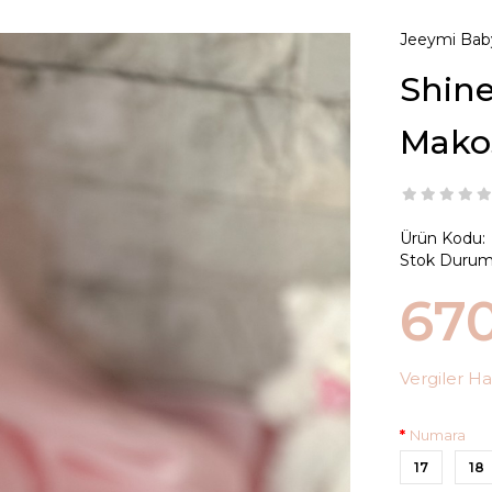
Jeeymi Bab
Shine
Mako
Ürün Kodu:
Stok Durum
67
Vergiler Ha
Numara
17
18