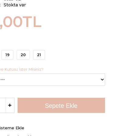
:
Stokta var
,00TL
19
20
21
 Kutusu İster Misiniz?
Listeme Ekle