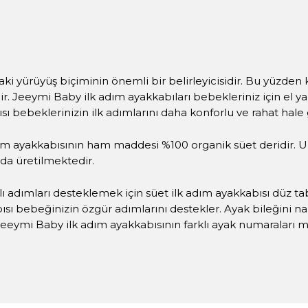
rdaki yürüyüş biçiminin önemli bir belirleyicisidir. Bu yüzden
idir. Jeeymi Baby ilk adım ayakkabıları bebekleriniz için e
ı bebeklerinizin ilk adımlarını daha konforlu ve rahat hale
ım ayakkabısının ham maddesi %100 organik süet deridir. U
da üretilmektedir.
lı adımları desteklemek için süet ilk adım ayakkabısı düz t
ısı bebeğinizin özgür adımlarını destekler. Ayak bileğini 
eeymi Baby ilk adım ayakkabısının farklı ayak numaraları m