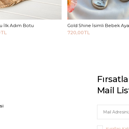
u İlk Adım Botu
Sepete Ekle
Gold Shine İsimli Bebek Aya
Sepete Ekle
0TL
720,00TL
Fırsatl
Mail Li
si
Kuralları Ka