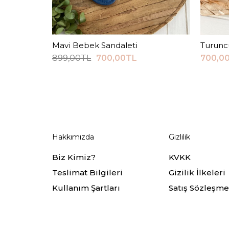
Mavi Bebek Sandaleti
Sepete Ekle
Turunc
899,00TL
700,00TL
700,0
Hakkımızda
Gizlilik
Biz Kimiz?
KVKK
Teslimat Bilgileri
Gizilik İlkeleri
Kullanım Şartları
Satış Sözleşme