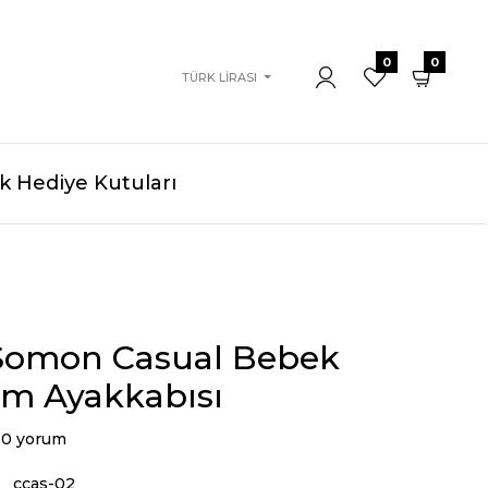
0
0
TÜRK LIRASI
 Hediye Kutuları
ı Somon Casual Bebek
ım Ayakkabısı
0 yorum
ccas-02