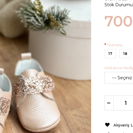
Stok Durumu
700
Numara
17
18
Mukavva Hediye
Alışveriş 