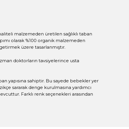
 kaliteli malzemeden üretilen sağlıklı taban
l yapımı olarak %100 organik malzemeden
 getirmek üzere tasarlanmıştır.
zman doktorların tavsiyelerince usta
aban yapısına sahiptir. Bu sayede bebekler yer
nazikçe sararak denge kurulmasına yardımcı
evcuttur. Farklı renk seçenekleri arasından