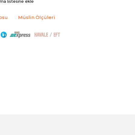
rma listesine ekle
osu
Müslin Ölçüleri