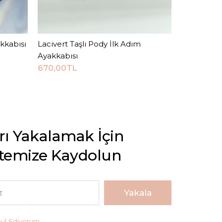
kkabısı
Lacivert Taşlı Pody İlk Adım
Sepete Ekle
Ayakkabısı
670,00TL
arı Yakalamak İçin
stemize Kaydolun
Yakala
bul Ediyorum