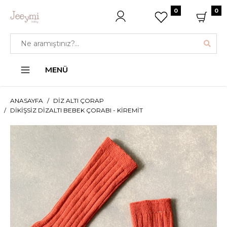
0
0
MENÜ
ANASAYFA
DIZ ALTI ÇORAP
DIKIŞSIZ DIZALTI BEBEK ÇORABI - KIREMIT