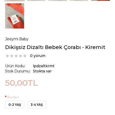
Jeeymi Baby
Dikişsiz Dizaltı Bebek Çorabı - Kiremit
0 yorum
Ürün Kodu:
lpdzaltkrmt
Stok Durumu:
Stokta var
50,00TL
Beden
0-2 YAŞ
3-4 YAŞ