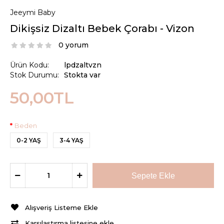
Jeeymi Baby
Dikişsiz Dizaltı Bebek Çorabı - Vizon
0 yorum
Ürün Kodu:
lpdzaltvzn
Stok Durumu:
Stokta var
50,00TL
Beden
0-2 YAŞ
3-4 YAŞ
Alışveriş Listeme Ekle
Karşılaştırma listesine ekle