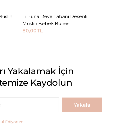
Müslin
Li Puna Deve Tabanı Desenli
Sepete Ekle
Müslin Bebek Bonesi
80,00TL
arı Yakalamak İçin
stemize Kaydolun
Yakala
bul Ediyorum