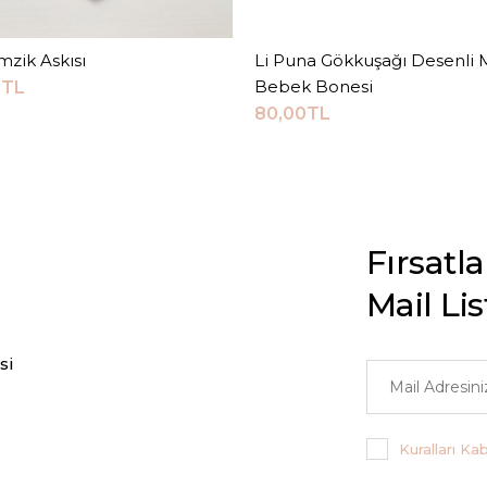
zik Askısı
Sepete Ekle
Li Puna Gökkuşağı Desenli 
Sepete Ekle
Bebek Bonesi
0TL
80,00TL
Fırsatl
Mail Li
si
Kuralları Ka