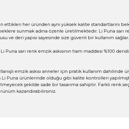
n ettikleri her üründen aynı yüksek kalite standartlarını be
eklere sunmak adına özenle üretilmektedir. Li Puna sarı re
kusu ve deri yapısı sayesinde size güvenli bir kullanım sağlar.
n Li Puna sarı renk emzik askısının ham maddesi %100 derid
anışlı emzik askısı anneler için pratik kullanım dahilinde üret
Li Puna ürünlerinde olduğu gibi kalite kontrolleri yapılmışt
tmeyecek şekilde sade bir tasarıma sahiptir. Farklı renk seçe
ünüm kazandırabilirsiniz.