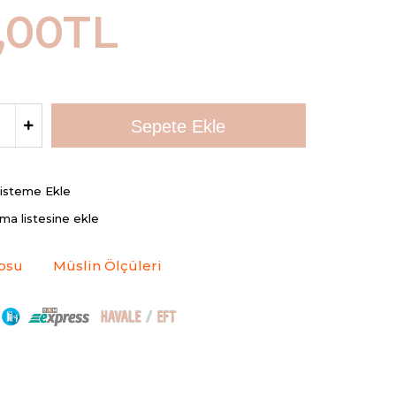
,00TL
Listeme Ekle
rma listesine ekle
osu
Müslin Ölçüleri