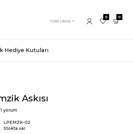
0
0
TÜRK LIRASI
 Hediye Kutuları
mzik Askısı
1 yorum
LPEMZK-02
:
Stokta var