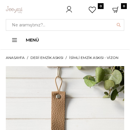
0
0
MENÜ
ANASAYFA
DERI EMZIK ASKISI
İSIMLI EMZIK ASKISI - VIZON