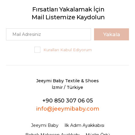
Fırsatları Yakalamak İçin
Mail Listemize Kaydolun
Yakala
Kuralları Kabul Ediyorum
Jeeymi Baby Textile & Shoes
İzmir / Türkiye
+90 850 307 06 05
info@jeeymibaby.com
Jeeymi Baby
İlk Adım Ayakkabısı
Bebek Makosen Ayakkabı
Müslin Örtü