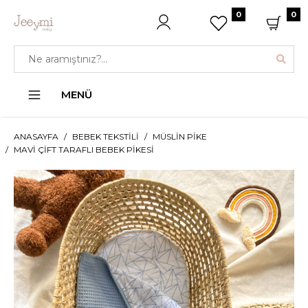
0
0
MENÜ
ANASAYFA
BEBEK TEKSTILI
MÜSLIN PIKE
MAVI ÇIFT TARAFLI BEBEK PIKESI