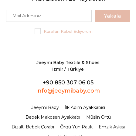
Yakala
Kuralları Kabul Ediyorum
Jeeymi Baby Textile & Shoes
İzmir / Türkiye
+90 850 307 06 05
info@jeeymibaby.com
Jeeymi Baby
İlk Adım Ayakkabısı
Bebek Makosen Ayakkabı
Müslin Örtü
Dizaltı Bebek Çorabı
Örgü Yün Patik
Emzik Askısı