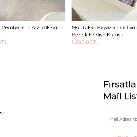
 Pembe İsim Yazılı İlk Adım
Sepete Ekle
Mor Tokalı Beyaz Shine İsiml
Sepete Ekle
Bebek Hediye Kutusu
0TL
1.200,00TL
Fırsatl
Mail Li
si
Kuralları Ka