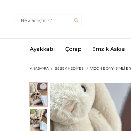
Ayakkabı
Çorap
Emzik Askısı
ANASAYFA
BEBEK HEDIYESI
VIZON BONY İSIMLI E