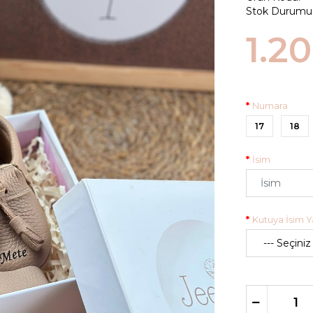
Stok Durumu
1.2
Numara
17
18
İsim
Kutuya İsim Ya