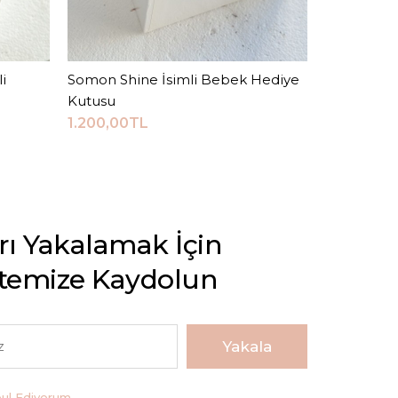
i
Somon Shine İsimli Bebek Hediye
Sepete Ekle
Kutusu
1.200,00TL
arı Yakalamak İçin
stemize Kaydolun
Yakala
bul Ediyorum