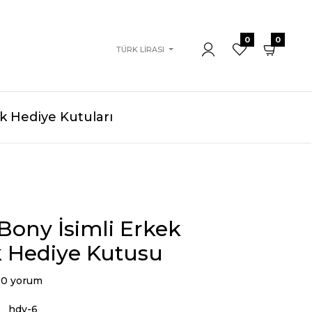
0
0
TÜRK LIRASI
 Hediye Kutuları
Bony İsimli Erkek
 Hediye Kutusu
0 yorum
hdy-6