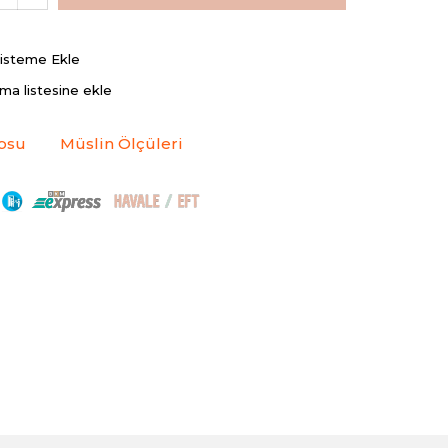
Listeme Ekle
rma listesine ekle
osu
Müslin Ölçüleri