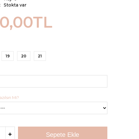
:
Stokta var
00,00TL
19
20
21
zılsın Mı?