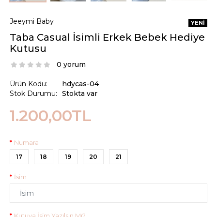
Jeeymi Baby
YENI
Taba Casual İsimli Erkek Bebek Hediye
Kutusu
0 yorum
Ürün Kodu:
hdycas-04
Stok Durumu:
Stokta var
1.200,00TL
Numara
17
18
19
20
21
İsim
Kutuya İsim Yazılsın Mı?