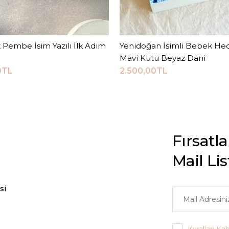
 Pembe İsim Yazılı İlk Adım
Sepete Ekle
Yenidoğan İsimli Bebek Hedi
Sepete Ekle
Mavi Kutu Beyaz Dani
0TL
2.500,00TL
Fırsatl
Mail Li
si
Kuralları Ka