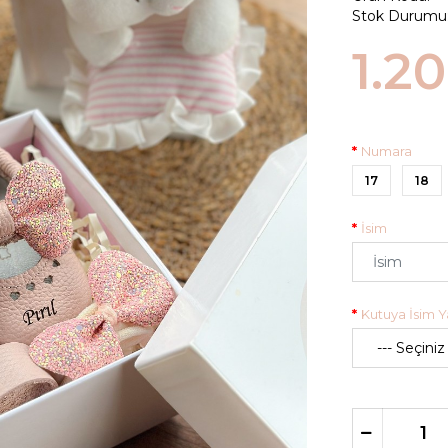
Stok Durumu
1.2
Numara
17
18
İsim
Kutuya İsim Ya