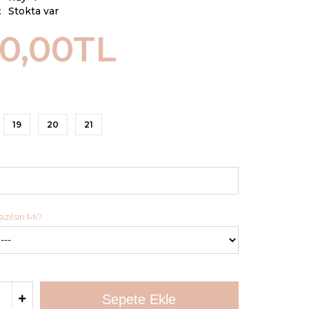
:
Stokta var
00,00TL
19
20
21
zılsın Mı?