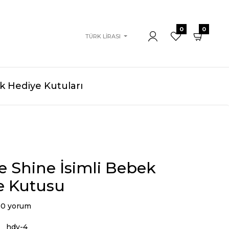
0
0
TÜRK LIRASI
 Hediye Kutuları
 Shine İsimli Bebek
e Kutusu
0 yorum
hdy-4