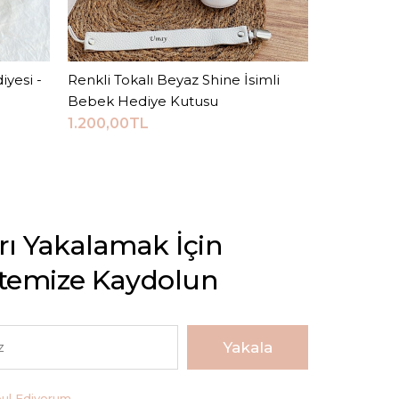
yesi -
Renkli Tokalı Beyaz Shine İsimli
Sepete Ekle
Pembe Toka
Bebek Hediye Kutusu
Bebek Hed
1.200,00TL
1.200,00T
arı Yakalamak İçin
stemize Kaydolun
Yakala
bul Ediyorum