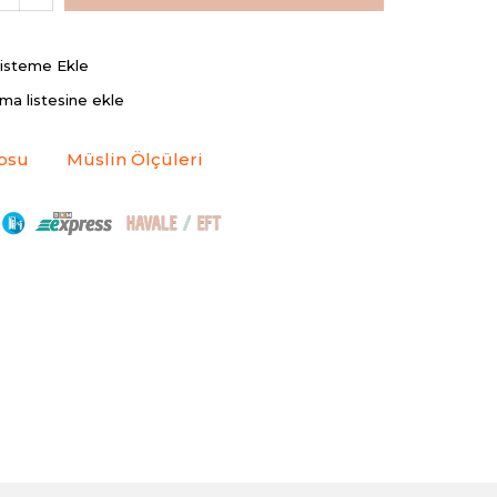
Listeme Ekle
rma listesine ekle
osu
Müslin Ölçüleri