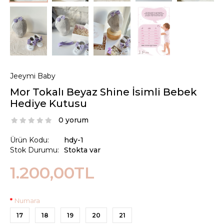
Jeeymi Baby
Mor Tokalı Beyaz Shine İsimli Bebek
Hediye Kutusu
0 yorum
Ürün Kodu:
hdy-1
Stok Durumu:
Stokta var
1.200,00TL
Numara
17
18
19
20
21