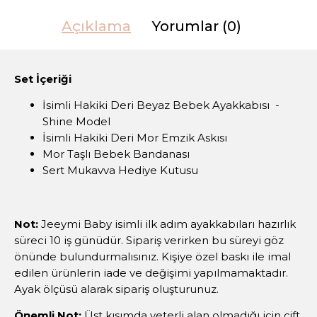
Açıklama
Yorumlar (0)
Set İçeriği
İsimli Hakiki Deri Beyaz Bebek Ayakkabısı -
Shine Model
İsimli Hakiki Deri Mor Emzik Askısı
Mor Taşlı Bebek Bandanası
Sert Mukavva Hediye Kutusu
Not:
Jeeymi Baby isimli ilk adım ayakkabıları hazırlık
süreci 10 iş günüdür. Sipariş verirken bu süreyi göz
önünde bulundurmalısınız. Kişiye özel baskı ile imal
edilen ürünlerin iade ve değişimi yapılmamaktadır.
Ayak ölçüsü alarak sipariş oluşturunuz.
Önemli Not:
Üst kısımda yeterli alan olmadığı için çift