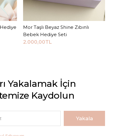
 Hediye
Mor Taşlı Beyaz Shine Zıbınlı
Sepete Ekle
Vizon Bony
Bebek Hediye Seti
Seti
2.000,00TL
2.000,00
arı Yakalamak İçin
stemize Kaydolun
Yakala
bul Ediyorum