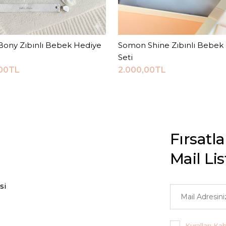
Bony Zıbınlı Bebek Hediye
Sepete Ekle
Somon Shine Zıbınlı Bebek
Sepete Ekle
Seti
,00TL
2.000,00TL
Fırsatl
Mail Li
si
Kuralları Ka