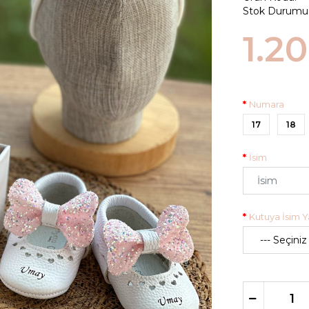
Stok Durumu
1.2
Numara
17
18
İsim
Kutuya İsim Ya