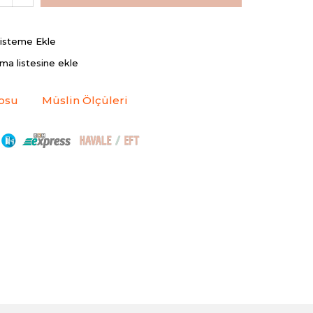
Listeme Ekle
rma listesine ekle
osu
Müslin Ölçüleri