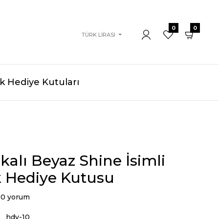
0
0
TÜRK LIRASI
 Hediye Kutuları
okalı Beyaz Shine İsimli
 Hediye Kutusu
0 yorum
hdy-10