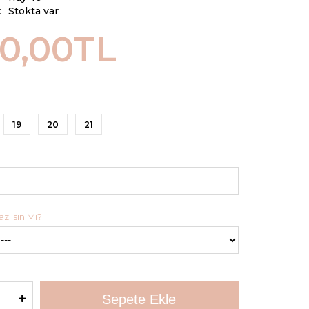
:
Stokta var
00,00TL
19
20
21
zılsın Mı?