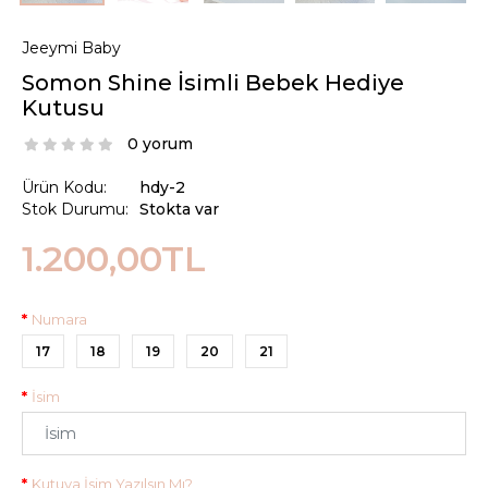
Jeeymi Baby
Somon Shine İsimli Bebek Hediye
Kutusu
0 yorum
Ürün Kodu:
hdy-2
Stok Durumu:
Stokta var
1.200,00TL
Numara
17
18
19
20
21
İsim
Kutuya İsim Yazılsın Mı?