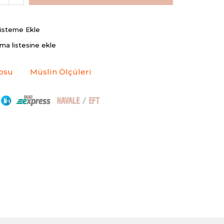
Listeme Ekle
rma listesine ekle
osu
Müslin Ölçüleri