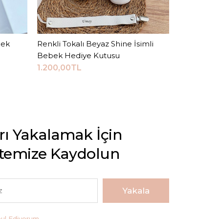
bek
Renkli Tokalı Beyaz Shine İsimli
Sepete Ekle
Beyaz Bon
Bebek Hediye Kutusu
Seti
1.200,00TL
2.000,00
arı Yakalamak İçin
stemize Kaydolun
Yakala
bul Ediyorum