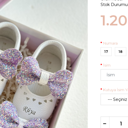
Stok Durumu
1.2
Numara
17
18
İsim
Kutuya İsim Ya