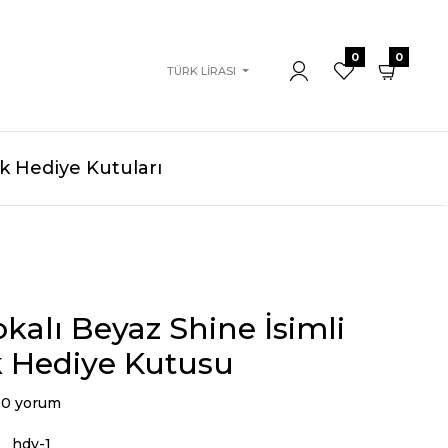
0
0
TÜRK LIRASI
 Hediye Kutuları
kalı Beyaz Shine İsimli
 Hediye Kutusu
0 yorum
hdy-1