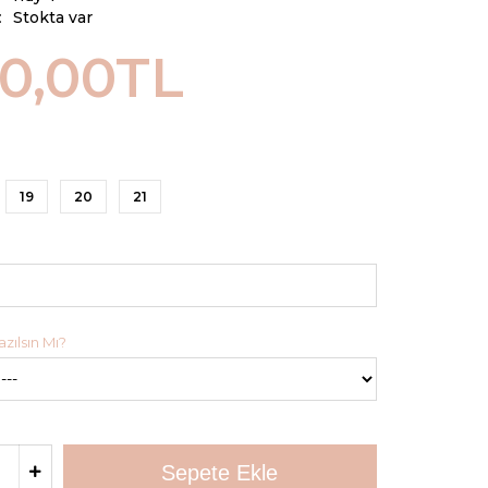
:
Stokta var
00,00TL
19
20
21
zılsın Mı?