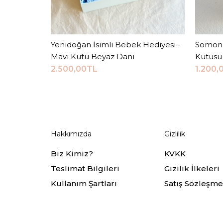
Yenidoğan İsimli Bebek Hediyesi -
Sepete Ekle
Somon 
Mavi Kutu Beyaz Dani
Kutusu
2.500,00TL
1.200,
Hakkımızda
Gizlilik
Biz Kimiz?
KVKK
Teslimat Bilgileri
Gizilik İlkeleri
Kullanım Şartları
Satış Sözleşme