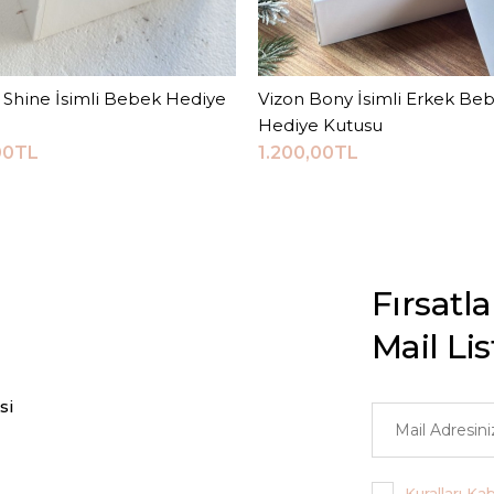
Shine İsimli Bebek Hediye
Sepete Ekle
Vizon Bony İsimli Erkek Be
Sepete Ekle
Hediye Kutusu
00TL
1.200,00TL
Fırsatl
Mail Li
si
Kuralları Ka