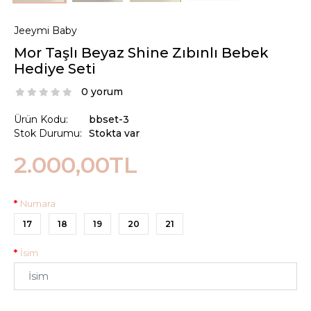
Jeeymi Baby
Mor Taşlı Beyaz Shine Zıbınlı Bebek
Hediye Seti
0 yorum
Ürün Kodu:
bbset-3
Stok Durumu:
Stokta var
2.000,00TL
Numara
17
18
19
20
21
İsim