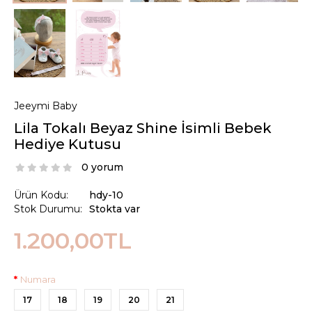
Jeeymi Baby
Lila Tokalı Beyaz Shine İsimli Bebek
Hediye Kutusu
0 yorum
Ürün Kodu:
hdy-10
Stok Durumu:
Stokta var
1.200,00TL
Numara
17
18
19
20
21