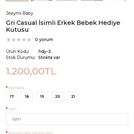
Jeeymi Baby
Gri Casual İsimli Erkek Bebek Hediye
Kutusu
0 yorum
Ürün Kodu:
hdy-3
Stok Durumu:
Stokta var
1.200,00TL
Numara
17
18
19
20
21
İsim
Kutuya İsim Yazılsın Mı?