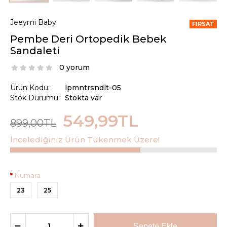
Jeeymi Baby
FIRSAT
Pembe Deri Ortopedik Bebek
Sandaleti
0 yorum
Ürün Kodu:
lpmntrsndlt-05
Stok Durumu:
Stokta var
549,99TL
899,00TL
İncelediğiniz Ürün Tükenmek Üzere!
Numara
23
25