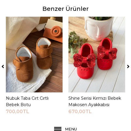
Benzer Ürünler
Nubuk Taba Cırt Cırtlı
Sepete Ekle
Shine Serisi Kırmızı Bebek
Sepete Ekle
Bebek Botu
Makosen Ayakkabısı
700,00TL
670,00TL
MENU