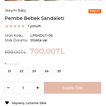
Jeeymi Baby
FIRSAT
Pembe Bebek Sandaleti
1 yorum
Ürün Kodu:
LPSNDLT-05
Stok Durumu:
Stokta var
700,00TL
899,00TL
Numara
21
22
23
24
25
Alışveriş Listeme Ekle