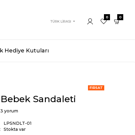
0
0
TÜRK LIRASI
 Hediye Kutuları
FIRSAT
 Bebek Sandaleti
3 yorum
LPSNDLT-01
:
Stokta var