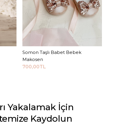
Somon Taşlı Babet Bebek
Sepete Ekle
Makosen
700,00TL
arı Yakalamak İçin
stemize Kaydolun