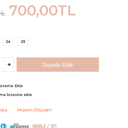
700,00TL
TL
24
25
Listeme Ekle
rma listesine ekle
osu
Müslin Ölçüleri