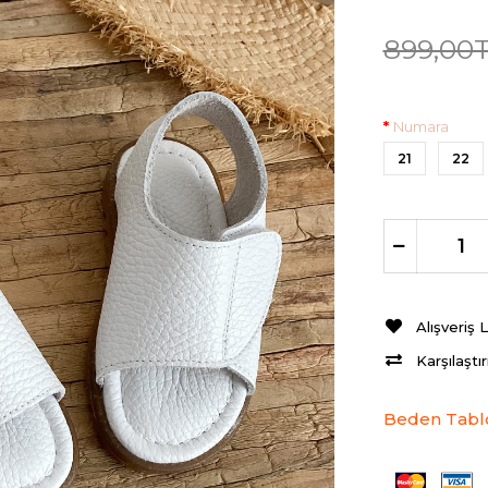
899,00
Numara
21
22
Alışveriş 
Karşılaştı
Beden Tabl