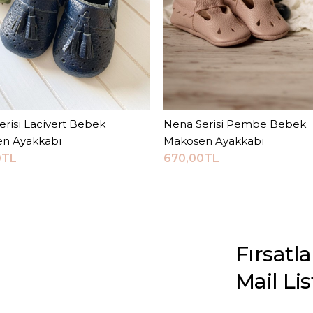
erisi Lacivert Bebek
Sepete Ekle
Nena Serisi Pembe Bebek
Sepete Ekle
n Ayakkabı
Makosen Ayakkabı
0TL
670,00TL
Fırsatl
Mail Li